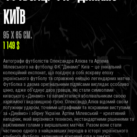
КИЇВ
95 Х 85 СМ.
1 149 $
Автографи футболістів Олександра Алієва та Артема
Мілевського на футболці ФК “Динамо” Київ – це унікальний
колекційний експонат, що поєднує в собі яскраву епоху
українського футболу та справжню емоцію легендарних матчів.
Футболка з двома оригінальними підписами виглядає особливо
цінно, адже об’єднує двох гравців, які стали символами
київського «Динамо» та запам’яталися вболівальникам своєю
харизмою і видовищною грою. Олександр Алієв відомий своїм
потужним ударом, точними штрафними та яскравими виступами
за «Динамо» і збірну України. Артем Мілевський – креативний
нападник, який вирізнявся технікою, нестандартними рішеннями та
важливими голами у вирішальних матчах. Разом вони стали
частиною одного з найцікавіших періодів в історії українського
клубного футболу, залишивши яскравий слід у пам’яті