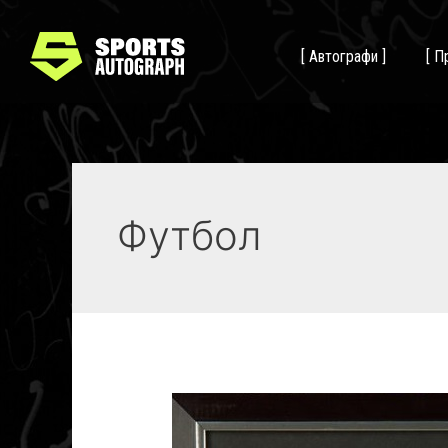
[ Автографи ]
[ П
Футбол