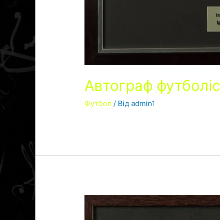
Автограф футболіс
Футбол
/ Від
admin1