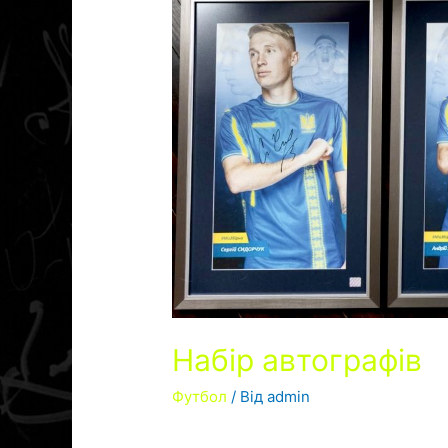
Набір автографів
Футбол
/ Від
admin