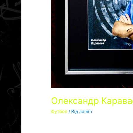
Олександр Карава
Футбол
/ Від
admin