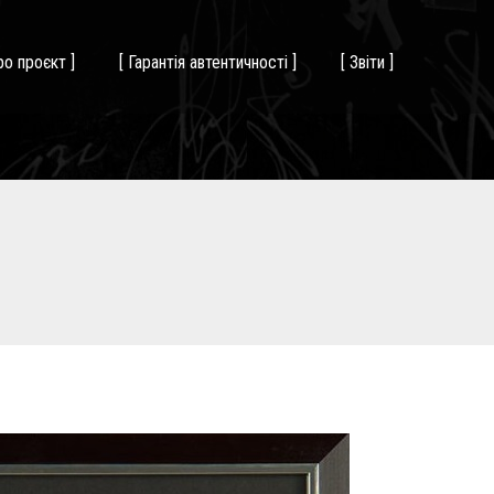
ро проєкт ]
[ Гарантія автентичності ]
[ Звіти ]