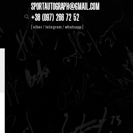
SPORTAUTOGRAPH@GMAIL.COM
+38 (097) 266 72 52
[
viber
/
telegram
/
whatsapp
]