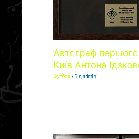
Автограф першого
Київ Антона Ідзко
Футбол
/ Від
admin1