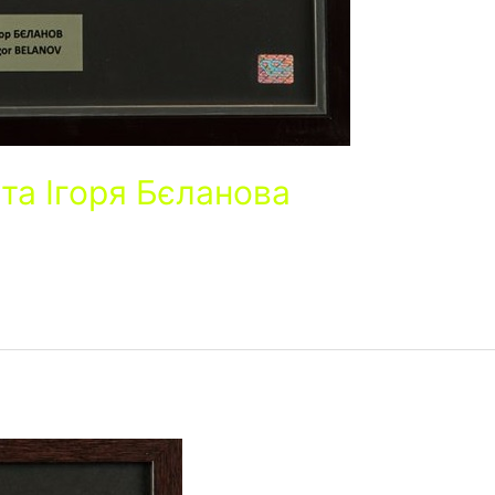
та Ігоря Бєланова